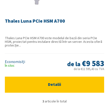
Thales Luna PCIe HSM A700
Thales Luna PCIe HSM A700 este modelul de bază din seria PCIe
HSM, proiectat pentru instalare directă într-un server. Acesta oferă
protecție...
€9 583
de la
În stoc
de la €11 595,43 cu TVA
Detalii
3
articole în total
C
o