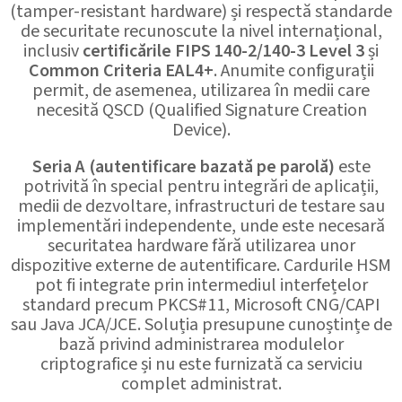
(tamper-resistant hardware) și respectă standarde
de securitate recunoscute la nivel internațional,
inclusiv
certificările FIPS 140-2/140-3 Level 3
și
Common Criteria EAL4+
. Anumite configurații
permit, de asemenea, utilizarea în medii care
necesită QSCD (Qualified Signature Creation
Device).
Seria A (autentificare bazată pe parolă)
este
potrivită în special pentru integrări de aplicații,
medii de dezvoltare, infrastructuri de testare sau
implementări independente, unde este necesară
securitatea hardware fără utilizarea unor
dispozitive externe de autentificare. Cardurile HSM
pot fi integrate prin intermediul interfețelor
standard precum PKCS#11, Microsoft CNG/CAPI
sau Java JCA/JCE. Soluția presupune cunoștințe de
bază privind administrarea modulelor
criptografice și nu este furnizată ca serviciu
complet administrat.