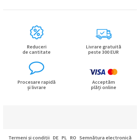
n
t
r
o
l
u
l
l
Reduceri
Livrare gratuită
i
de cantitate
peste 300 EUR
s
t
ă
r
i
Procesare rapidă
Acceptăm
l
și livrare
plăți online
o
r
S
Termeni și condiții
DE
PL
RO
Semnătura electronică
u