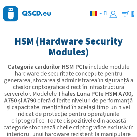
Treci
la
conținut
Coş
de
cumpăr
HSM (Hardware Security
Modules)
Categoria cardurilor HSM PCIe
include module
hardware de securitate concepute pentru
generarea, stocarea și administrarea în siguranță a
cheilor criptografice direct în infrastructura
serverelor. Modelele
Thales Luna PCIe HSM A700,
A750 și A790
oferă diferite niveluri de performanță
și capacitate, menținând în același timp un nivel
ridicat de protecție pentru operațiunile
criptografice. Toate dispozitivele din această
categorie stochează cheile criptografice exclusiv în
interiorul unui hardware rezistent la manipulare