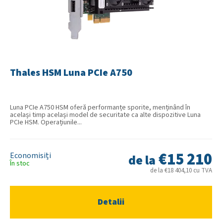
s
u
l
u
i
Thales HSM Luna PCIe A750
Luna PCIe A750 HSM oferă performanțe sporite, menținând în
același timp același model de securitate ca alte dispozitive Luna
PCIe HSM. Operațiunile...
€15 210
de la
În stoc
de la €18 404,10 cu TVA
Detalii