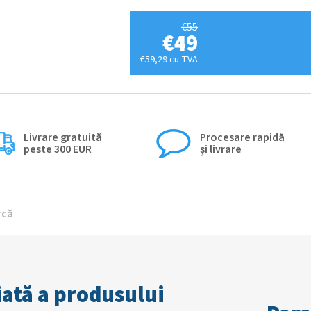
€55
€49
€59,29 cu TVA
Livrare gratuită
Procesare rapidă
peste 300 EUR
și livrare
rcă
iată a produsului