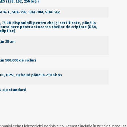
ES (128, 192, 256 biți)
SHA-1, SHA-256, SHA-384, SHA-512
, 73 kB disponibili pentru chei și certificate, până la
containere pentru stocarea cheilor de criptare (RSA,
eliptice)
in 25 ani
in 500.000 de cicluri
=1, PPS, cu baud până la 230 Kbps
u cip standard
aniei cehe Elektronický podpis s.r.o. Aceasta include în principal produse di