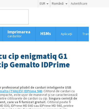
EUR
Română
Autentificare
Imprimarea
HSMs
Aplicații
Transport și taxe
cardurilor
 cu cip enigmatiq G1
 cip Gemalto IDPrime
or profesional pliabil de carduri inteligente USB
alto (THALES) IDPrime 940
.
Cititorul de carduri cu
ompacte, este ușor de manevrat și se caracterizează
intre cititoarele de carduri cu cip.
Singura cerință de
nt, care va fi furnizat gratuit.
Cititorul poate fi
 MD 830, IDPrime MD 840 sau IDPrime MD 940, printre