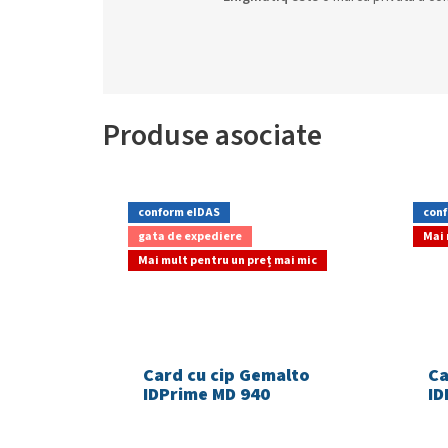
Produse asociate
conform eIDAS
conf
gata de expediere
Mai 
Mai mult pentru un preț mai mic
Card cu cip Gemalto
Ca
IDPrime MD 940
ID