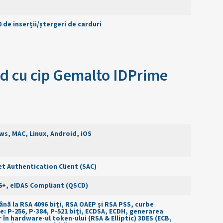
0 de inserții/ștergeri de carduri
ard cu cip Gemalto IDPrime
s, MAC, Linux, Android, iOS
t Authentication Client (SAC)
6+, eIDAS Compliant (QSCD)
ână la RSA 4096 biți, RSA OAEP și RSA PSS, curbe
ce: P-256, P-384, P-521 biți, ECDSA, ECDH, generarea
r în hardware-ul token-ului (RSA & Elliptic) 3DES (ECB,