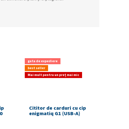
gata de expediere
best seller
Mai mult pentru un preț mai mic
ip
Cititor de carduri cu cip
0
enigmatiq G1 (USB-A)