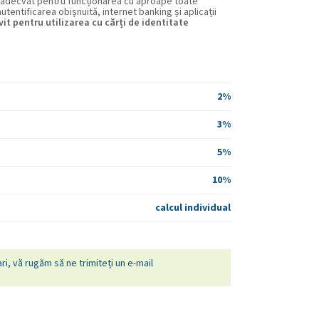
te adecvat pentru funcționarea cu aproape toate
utentificarea obișnuită, internet banking și aplicații
vit pentru utilizarea cu cărți de identitate
2%
3%
5%
10%
calcul individual
ri, vă rugăm să ne trimiteți un e-mail