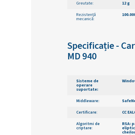
Greutate
:
12 g
Rezistență
100.00
mecanică
:
Specificație - C
MD 940
Sisteme de
Window
operare
suportate:
Middleware
:
SafeNe
Certificare
:
CC EAL
Algoritmi de
RSA: p
criptare
:
elipti
cheilo