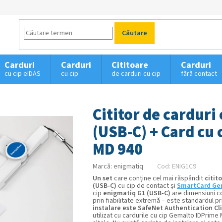
Căutare
Carduri
Carduri
Cititoare
Carduri
cu cip eIDAS
cu cip
de carduri cu cip
fără contact
Cititor de carduri
(USB-C) + Card cu
MD 940
Marcă:
enigmatiq
Cod:
ENIG1C9
Un set
care conține cel mai răspândit
citit
(USB-C)
cu cip de contact și
SmartCard Gem
cip
enigmatiq G1 (USB-C)
are dimensiuni c
prin fiabilitate extremă – este standardul pr
instalare este SafeNet Authentication Clie
utilizat cu cardurile cu cip Gemalto IDPrime