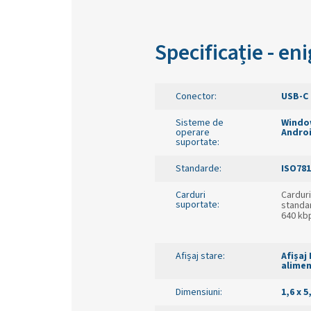
Specificație - e
Conector:
USB-C
Sisteme de
Window
operare
Andro
suportate
:
Standarde
:
ISO7816
Carduri
Carduri
suportate:
standa
640 kbp
Afișaj stare:
Afișaj
alimen
Dimensiuni
:
1,6 x 5