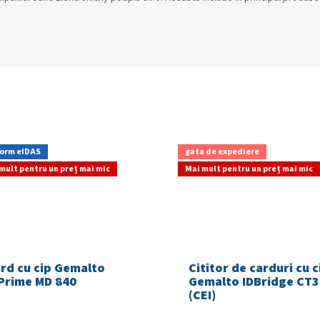
orm eIDAS
gata de expediere
mult pentru un preț mai mic
Mai mult pentru un preț mai mic
rd cu cip Gemalto
Cititor de carduri cu c
Prime MD 840
Gemalto IDBridge CT3
(CEI)