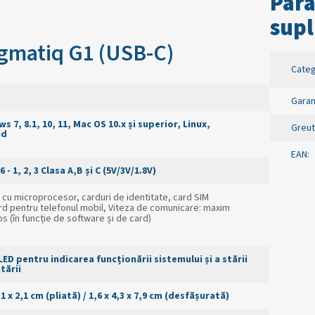
Par
supl
nigmatiq G1 (USB-C)
Categ
Garan
s 7, 8.1, 10, 11, Mac OS 10.x și superior
, Linux,
Greut
id
EAN
:
 - 1, 2, 3 Clasa A,B și C (5V/3V/1.8V)
 cu microprocesor, carduri de identitate, card SIM
rd pentru telefonul mobil, Viteza de comunicare: maxim
s (în funcție de software și de card)
 LED pentru indicarea funcționării sistemului și a stării
tării
,1 x 2,1 cm (
pliată
) / 1,6 x 4,3 x 7,9 cm (
desfășurată
)