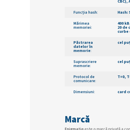
CBC), A
Funcția hash
:
Hash: 
Mărimea
400 kB
memoriei
:
20 de 
curbe 
Păstrarea
cel puț
datelor în
memorie
:
Suprascriere
cel puț
memorie
:
Protocol de
T=0, T
comunicare
:
Dimensiuni
:
card c
Enigmatiq
este o marcă privată a comp