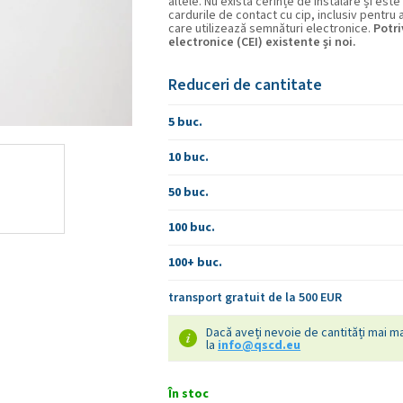
altele. Nu există cerințe de instalare și es
cardurile de contact cu cip, inclusiv pentru a
care utilizează semnături electronice.
Potri
electronice (CEI) existente și noi.
Reduceri de cantitate
5 buc.
10 buc.
50 buc.
100 buc.
100+ buc.
transport gratuit de la 500 EUR
Dacă aveți nevoie de cantități mai ma
la
info@qscd.eu
În stoc