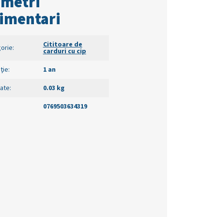
ametri
imentari
Cititoare de
orie
:
carduri cu cip
ţie
:
1 an
ate
:
0.03 kg
0769503634319