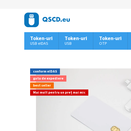
Treci
la
conținut
Token-uri
Token-uri
Token-uri
USB eIDAS
USB
OTP
conform eIDAS
gata de expediere
best seller
Mai mult pentru un preț mai mic