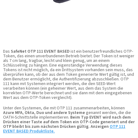
Das
SafeNet OTP 111 EVENT BASED
ist ein benutzerfreundliches OTP-
Token, das einen unverbundenen Betrieb bietet. Der Token ist weniger
als 7 cm lang, tragbar, leicht und klein genug, um an einem
Schlüsselring zu hängen. Eine eigenständige Verwendung dieses
Tokens ist nicht möglich, da ein Drittsystem vorhanden sein muss, das
überprüfen kann, ob der aus dem Token generierte Wert gültig ist, und
dem Benutzer ermöglicht, die Authentifizierung abzuschließen. OTP
111 kann mit Systemen integriert werden, die den SEED-Wert
verarbeiten können (ein geheimer Wert, aus dem das System die
korrekten OTP-Werte berechnet und sie dann mit dem eingegebenen
Wert aus dem OTP-Token vergleicht).
Unter den Systemen, die mit OTP 111 zusammenarbeiten, können
Azure MFA, Okta, Duo und andere Systeme
genannt werden, die die
OATH-Schnittstelle implementieren.
Beim Typ EVENT wird nach dem
Drücken einer Taste auf dem Token ein OTP-Code generiert und der
OTP bleibt bis zum nächsten Drücken gültig.
Anzeigen
OTP 111
EVENT BASED Produktliste.