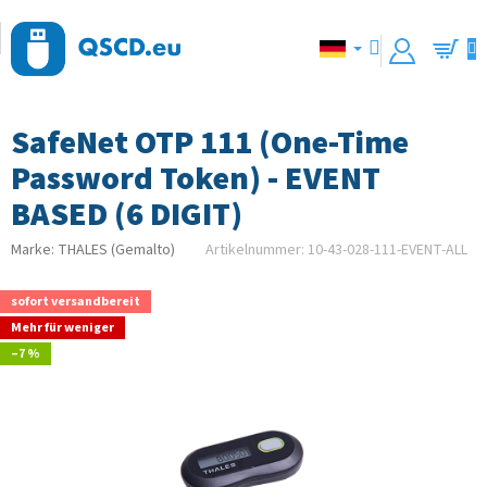
Zum
Inhalt
springen
Waren
SafeNet OTP 111 (One-Time
Password Token) - EVENT
BASED (6 DIGIT)
Marke:
THALES (Gemalto)
Artikelnummer:
10-43-028-111-EVENT-ALL
sofort versandbereit
Mehr für weniger
–7 %