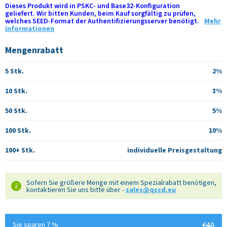
Dieses Produkt wird in PSKC- und Base32-Konfiguration
geliefert. Wir bitten Kunden, beim Kauf sorgfältig zu prüfen,
welches SEED-Format der Authentifizierungsserver benötigt.
Mehr
informationen
Mengenrabatt
5 Stk.
2%
10 Stk.
3%
50 Stk.
5%
100 Stk.
10%
100+ Stk.
individuelle Preisgestaltung
Sofern Sie größere Menge mit einem Spezialrabatt benötigen,
kontaktieren Sie uns bitte über -
sales@qscd.eu
Sie sparen 7 %
€40